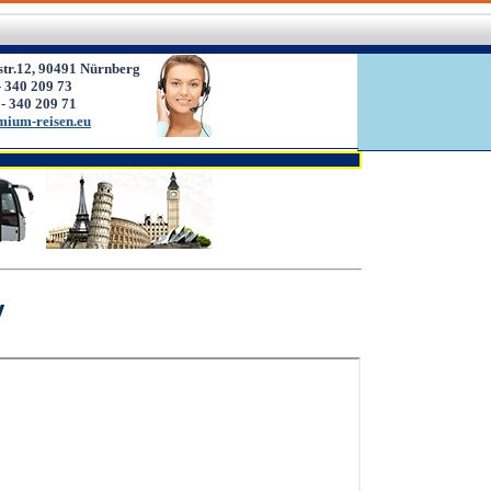
str.12, 90491 Nürnberg
- 340 209 73
 - 340 209 71
mium-reisen.eu
у