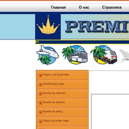
Главная
О нас
Страховка
 делать круглосуточно!
Отдых, всё включено
Автобусные туры
Билеты на самолёт
Билеты на автобус
Билеты на поезд
Отдых по всему миру