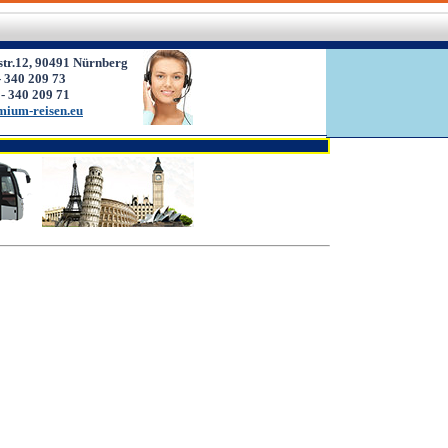
str.12, 90491 Nürnberg
- 340 209 73
 - 340 209 71
mium-reisen.eu
Заказ наших услуг вы мо